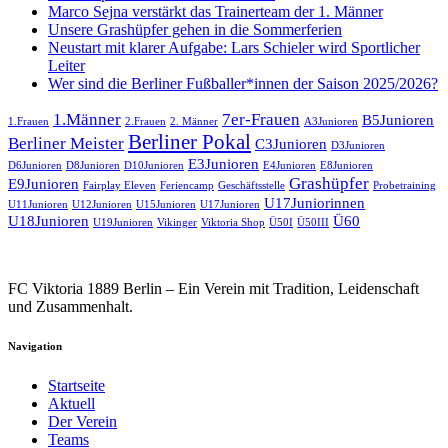
Marco Sejna verstärkt das Trainerteam der 1. Männer
Unsere Grashüpfer gehen in die Sommerferien
Neustart mit klarer Aufgabe: Lars Schieler wird Sportlicher
Leiter
Wer sind die Berliner Fußballer*innen der Saison 2025/2026?
1.Männer
7er-Frauen
B5Junioren
1.Frauen
2.Frauen
2. Männer
A3Junioren
Berliner Pokal
Berliner Meister
C3Junioren
D3Junioren
E3Junioren
D6Junioren
D8Junioren
D10Junioren
E4Junioren
E8Junioren
Grashüpfer
E9Junioren
Fairplay Eleven
Feriencamp
Geschäftsstelle
Probetraining
U17Juniorinnen
U11Junioren
U12Junioren
U15Junioren
U17Junioren
U18Junioren
Ü60
U19Junioren
Vikinger
Viktoria Shop
Ü50I
Ü50III
FC Viktoria 1889 Berlin – Ein Verein mit Tradition, Leidenschaft
und Zusammenhalt.
Navigation
Startseite
Aktuell
Der Verein
Teams