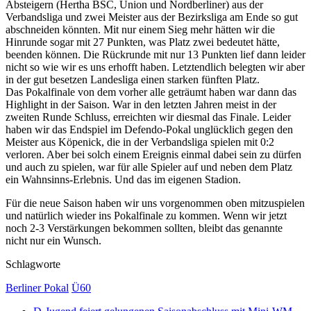
Absteigern (Hertha BSC, Union und Nordberliner) aus der
Verbandsliga und zwei Meister aus der Bezirksliga am Ende so gut
abschneiden könnten. Mit nur einem Sieg mehr hätten wir die
Hinrunde sogar mit 27 Punkten, was Platz zwei bedeutet hätte,
beenden können. Die Rückrunde mit nur 13 Punkten lief dann leider
nicht so wie wir es uns erhofft haben. Letztendlich belegten wir aber
in der gut besetzen Landesliga einen starken fünften Platz.
Das Pokalfinale von dem vorher alle geträumt haben war dann das
Highlight in der Saison. War in den letzten Jahren meist in der
zweiten Runde Schluss, erreichten wir diesmal das Finale. Leider
haben wir das Endspiel im Defendo-Pokal unglücklich gegen den
Meister aus Köpenick, die in der Verbandsliga spielen mit 0:2
verloren. Aber bei solch einem Ereignis einmal dabei sein zu dürfen
und auch zu spielen, war für alle Spieler auf und neben dem Platz
ein Wahnsinns-Erlebnis. Und das im eigenen Stadion.
Für die neue Saison haben wir uns vorgenommen oben mitzuspielen
und natürlich wieder ins Pokalfinale zu kommen. Wenn wir jetzt
noch 2-3 Verstärkungen bekommen sollten, bleibt das genannte
nicht nur ein Wunsch.
Schlagworte
Berliner Pokal
Ü60