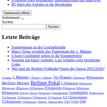
D-Jugend feiert gelungenen Saisonabschluss mit Mini-WM
B5 feiert den Aufstieg in die Bezirksliga
Seitenmenü öffnen
Seitenmenü
Suchen
Suchen
Letzte Beiträge
Sommerpause in der Geschäftsstelle
Marco Sejna verstärkt das Trainerteam der 1. Männer
Unsere Grashüpfer gehen in die Sommerferien
Neustart mit klarer Aufgabe: Lars Schieler wird Sportlicher
Leiter
Wer sind die Berliner Fußballer*innen der Saison 2025/2026?
1.Männer
7er-Frauen
B5Junioren
1.Frauen
2.Frauen
2. Männer
A3Junioren
Berliner Pokal
Berliner Meister
C3Junioren
D3Junioren
E3Junioren
D6Junioren
D8Junioren
D10Junioren
E4Junioren
E8Junioren
Grashüpfer
E9Junioren
Fairplay Eleven
Feriencamp
Geschäftsstelle
Probetraining
U17Juniorinnen
U11Junioren
U12Junioren
U15Junioren
U17Junioren
U18Junioren
Ü60
U19Junioren
Vikinger
Viktoria Shop
Ü50I
Ü50III