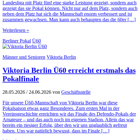
Landesliga mit Platz fünf eine starke Leistung gezeigt, sondern auch
gezeigt das sie Pokal können. Nicht nur auf dem Platz, sondern auch
neben dem Platz hat sich die Mannschaft enorm verbessert und ist
zusammen gewachsen. Man kann auch behaupten das die 60er […]
Weiterlesen »
Berliner Pokal
Ü60
Männer und Senioren
Viktoria Berlin
Viktoria Berlin Ü60 erreicht erstmals das
Pokalfinale
28.05.2026
/
24.06.2026
von
Geschäftsstelle
Für unsere Ü60-Mannschaft von Viktoria Berlin war diese
Pokalsaison etwas ganz Besonderes. Zum ersten Mal in der
Vereinsgeschichte erreichten wir das Finale des Defendo-Pokals der
Amateure – und das auch noch im eigenen Stadion. Allein das war
bereits ein riesiger Erfolg, über den wir uns unglaublich gefreut
haben. Uns war natürlich bewusst, dass im Finale […]