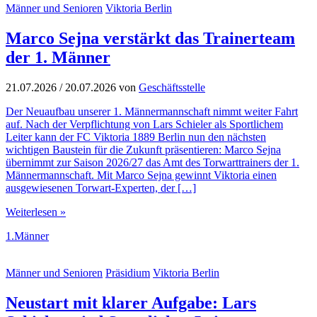
Männer und Senioren
Viktoria Berlin
Marco Sejna verstärkt das Trainerteam
der 1. Männer
21.07.2026
/
20.07.2026
von
Geschäftsstelle
Der Neuaufbau unserer 1. Männermannschaft nimmt weiter Fahrt
auf. Nach der Verpflichtung von Lars Schieler als Sportlichem
Leiter kann der FC Viktoria 1889 Berlin nun den nächsten
wichtigen Baustein für die Zukunft präsentieren: Marco Sejna
übernimmt zur Saison 2026/27 das Amt des Torwarttrainers der 1.
Männermannschaft. Mit Marco Sejna gewinnt Viktoria einen
ausgewiesenen Torwart-Experten, der […]
Weiterlesen »
1.Männer
Männer und Senioren
Präsidium
Viktoria Berlin
Neustart mit klarer Aufgabe: Lars