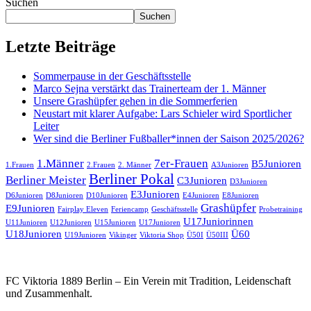
Suchen
Suchen
Letzte Beiträge
Sommerpause in der Geschäftsstelle
Marco Sejna verstärkt das Trainerteam der 1. Männer
Unsere Grashüpfer gehen in die Sommerferien
Neustart mit klarer Aufgabe: Lars Schieler wird Sportlicher
Leiter
Wer sind die Berliner Fußballer*innen der Saison 2025/2026?
1.Männer
7er-Frauen
B5Junioren
1.Frauen
2.Frauen
2. Männer
A3Junioren
Berliner Pokal
Berliner Meister
C3Junioren
D3Junioren
E3Junioren
D6Junioren
D8Junioren
D10Junioren
E4Junioren
E8Junioren
Grashüpfer
E9Junioren
Fairplay Eleven
Feriencamp
Geschäftsstelle
Probetraining
U17Juniorinnen
U11Junioren
U12Junioren
U15Junioren
U17Junioren
U18Junioren
Ü60
U19Junioren
Vikinger
Viktoria Shop
Ü50I
Ü50III
FC Viktoria 1889 Berlin – Ein Verein mit Tradition, Leidenschaft
und Zusammenhalt.