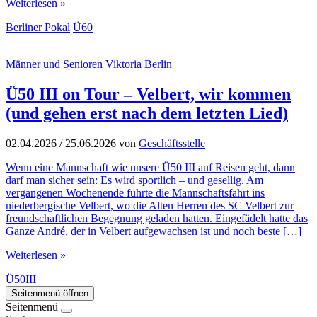
Weiterlesen »
Berliner Pokal
Ü60
Männer und Senioren
Viktoria Berlin
Ü50 III on Tour – Velbert, wir kommen
(und gehen erst nach dem letzten Lied)
02.04.2026
/
25.06.2026
von
Geschäftsstelle
Wenn eine Mannschaft wie unsere Ü50 III auf Reisen geht, dann
darf man sicher sein: Es wird sportlich – und gesellig. Am
vergangenen Wochenende führte die Mannschaftsfahrt ins
niederbergische Velbert, wo die Alten Herren des SC Velbert zur
freundschaftlichen Begegnung geladen hatten. Eingefädelt hatte das
Ganze André, der in Velbert aufgewachsen ist und noch beste […]
Weiterlesen »
Ü50III
Seitenmenü öffnen
Seitenmenü