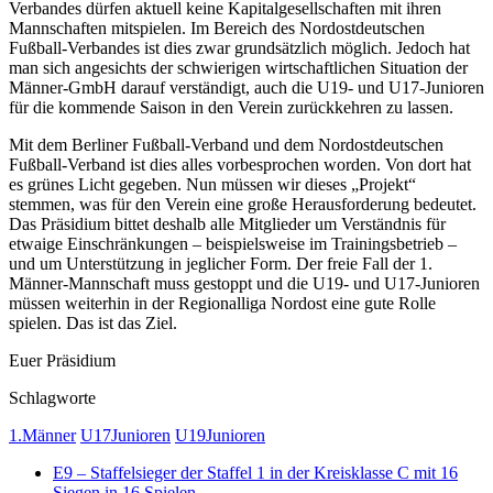
Verbandes dürfen aktuell keine Kapitalgesellschaften mit ihren
Mannschaften mitspielen. Im Bereich des Nordostdeutschen
Fußball-Verbandes ist dies zwar grundsätzlich möglich. Jedoch hat
man sich angesichts der schwierigen wirtschaftlichen Situation der
Männer-GmbH darauf verständigt, auch die U19- und U17-Junioren
für die kommende Saison in den Verein zurückkehren zu lassen.
Mit dem Berliner Fußball-Verband und dem Nordostdeutschen
Fußball-Verband ist dies alles vorbesprochen worden. Von dort hat
es grünes Licht gegeben. Nun müssen wir dieses „Projekt“
stemmen, was für den Verein eine große Herausforderung bedeutet.
Das Präsidium bittet deshalb alle Mitglieder um Verständnis für
etwaige Einschränkungen – beispielsweise im Trainingsbetrieb –
und um Unterstützung in jeglicher Form. Der freie Fall der 1.
Männer-Mannschaft muss gestoppt und die U19- und U17-Junioren
müssen weiterhin in der Regionalliga Nordost eine gute Rolle
spielen. Das ist das Ziel.
Euer Präsidium
Schlagworte
1.Männer
U17Junioren
U19Junioren
E9 – Staffelsieger der Staffel 1 in der Kreisklasse C mit 16
Siegen in 16 Spielen