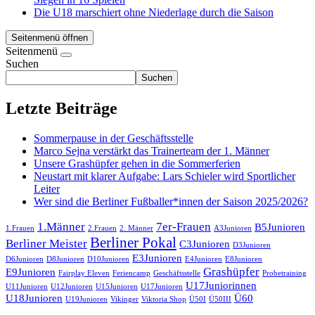
Die U18 marschiert ohne Niederlage durch die Saison
Seitenmenü öffnen
Seitenmenü
Suchen
Suchen
Letzte Beiträge
Sommerpause in der Geschäftsstelle
Marco Sejna verstärkt das Trainerteam der 1. Männer
Unsere Grashüpfer gehen in die Sommerferien
Neustart mit klarer Aufgabe: Lars Schieler wird Sportlicher
Leiter
Wer sind die Berliner Fußballer*innen der Saison 2025/2026?
1.Männer
7er-Frauen
B5Junioren
1.Frauen
2.Frauen
2. Männer
A3Junioren
Berliner Pokal
Berliner Meister
C3Junioren
D3Junioren
E3Junioren
D6Junioren
D8Junioren
D10Junioren
E4Junioren
E8Junioren
Grashüpfer
E9Junioren
Fairplay Eleven
Feriencamp
Geschäftsstelle
Probetraining
U17Juniorinnen
U11Junioren
U12Junioren
U15Junioren
U17Junioren
U18Junioren
Ü60
U19Junioren
Vikinger
Viktoria Shop
Ü50I
Ü50III