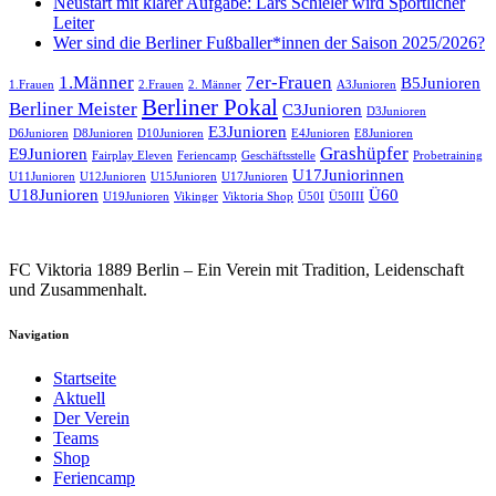
Neustart mit klarer Aufgabe: Lars Schieler wird Sportlicher
Leiter
Wer sind die Berliner Fußballer*innen der Saison 2025/2026?
1.Männer
7er-Frauen
B5Junioren
1.Frauen
2.Frauen
2. Männer
A3Junioren
Berliner Pokal
Berliner Meister
C3Junioren
D3Junioren
E3Junioren
D6Junioren
D8Junioren
D10Junioren
E4Junioren
E8Junioren
Grashüpfer
E9Junioren
Fairplay Eleven
Feriencamp
Geschäftsstelle
Probetraining
U17Juniorinnen
U11Junioren
U12Junioren
U15Junioren
U17Junioren
U18Junioren
Ü60
U19Junioren
Vikinger
Viktoria Shop
Ü50I
Ü50III
FC Viktoria 1889 Berlin – Ein Verein mit Tradition, Leidenschaft
und Zusammenhalt.
Navigation
Startseite
Aktuell
Der Verein
Teams
Shop
Feriencamp