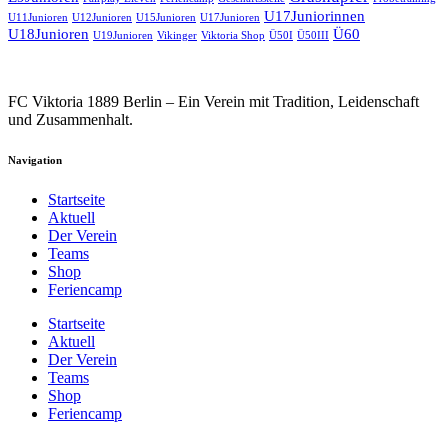
U17Juniorinnen
U11Junioren
U12Junioren
U15Junioren
U17Junioren
U18Junioren
Ü60
U19Junioren
Vikinger
Viktoria Shop
Ü50I
Ü50III
FC Viktoria 1889 Berlin – Ein Verein mit Tradition, Leidenschaft
und Zusammenhalt.
Navigation
Startseite
Aktuell
Der Verein
Teams
Shop
Feriencamp
Startseite
Aktuell
Der Verein
Teams
Shop
Feriencamp