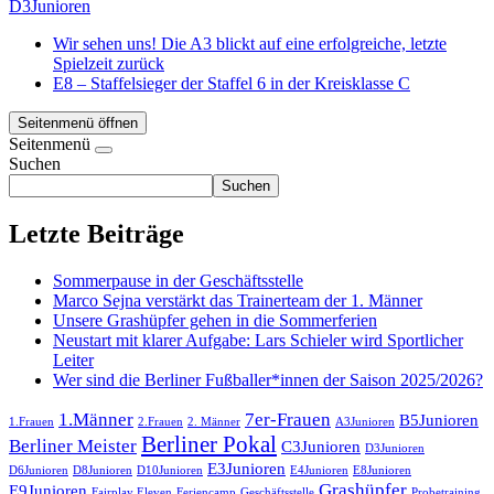
D3Junioren
Wir sehen uns! Die A3 blickt auf eine erfolgreiche, letzte
Spielzeit zurück
E8 – Staffelsieger der Staffel 6 in der Kreisklasse C
Seitenmenü öffnen
Seitenmenü
Suchen
Suchen
Letzte Beiträge
Sommerpause in der Geschäftsstelle
Marco Sejna verstärkt das Trainerteam der 1. Männer
Unsere Grashüpfer gehen in die Sommerferien
Neustart mit klarer Aufgabe: Lars Schieler wird Sportlicher
Leiter
Wer sind die Berliner Fußballer*innen der Saison 2025/2026?
1.Männer
7er-Frauen
B5Junioren
1.Frauen
2.Frauen
2. Männer
A3Junioren
Berliner Pokal
Berliner Meister
C3Junioren
D3Junioren
E3Junioren
D6Junioren
D8Junioren
D10Junioren
E4Junioren
E8Junioren
Grashüpfer
E9Junioren
Fairplay Eleven
Feriencamp
Geschäftsstelle
Probetraining